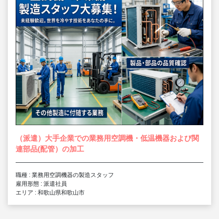
（派遣）大手企業での業務用空調機・低温機器および関
連部品(配管）の加工
職種 : 業務用空調機器の製造スタッフ
雇用形態 : 派遣社員
エリア : 和歌山県和歌山市