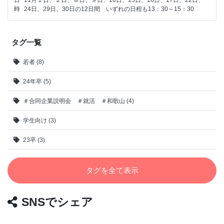
日
11月１日、２日、８日、９日、10日、15日、16日、17日、22日、
時
24日、29日、30日の12日間　いずれの日程も13：30～15：30
タグ一覧
若者 (8)
24年卒 (5)
＃合同企業説明会 ＃就活 ＃和歌山 (4)
学生向け (3)
23卒 (3)
タグを全て表示
SNSでシェア