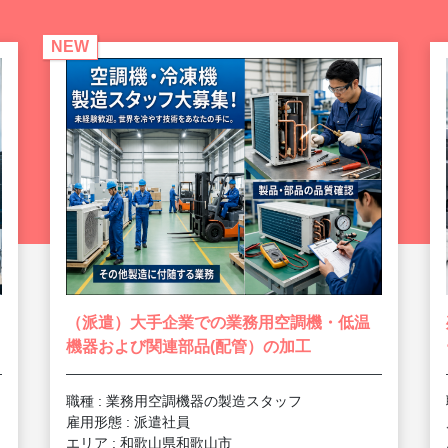
NEW
（派遣）大手企業での業務用空調機・低温
機器および関連部品(配管）の加工
職種 : 業務用空調機器の製造スタッフ
雇用形態 : 派遣社員
エリア : 和歌山県和歌山市