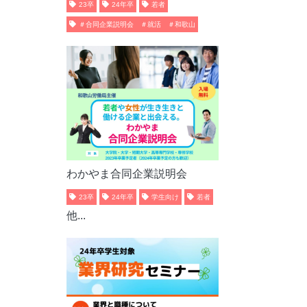
23卒
24年卒
若者
＃合同企業説明会 ＃就活 ＃和歌山
わかやま合同企業説明会
23卒
24年卒
学生向け
若者
他...