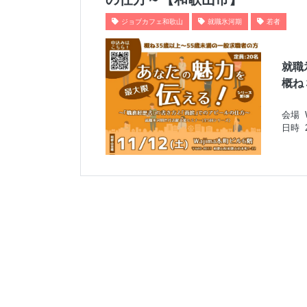
ジョブカフェ和歌山
就職氷河期
若者
就職
概ね
会場
日時