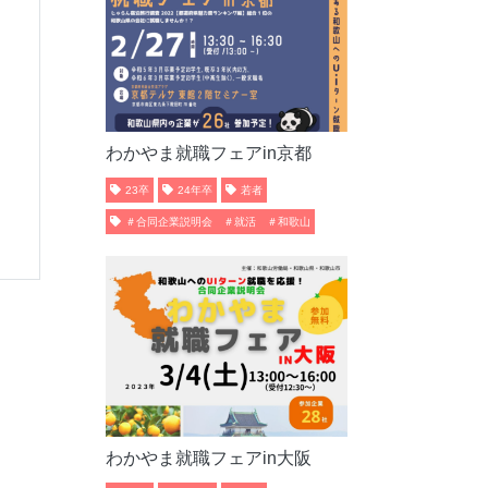
わかやま就職フェアin京都
23卒
24年卒
若者
＃合同企業説明会 ＃就活 ＃和歌山
わかやま就職フェアin大阪