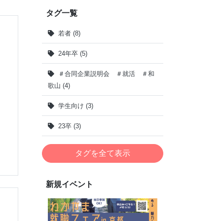
タグ一覧
若者 (8)
24年卒 (5)
＃合同企業説明会 ＃就活 ＃和
歌山 (4)
学生向け (3)
23卒 (3)
タグを全て表示
新規イベント